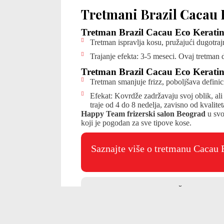
Tretmani Brazil Cacau
Tretman Brazil Cacau Eco Kerati
Tretman ispravlja kosu, pružajući dugotraj
Trajanje efekta: 3-5 meseci. Ovaj tretman
Tretman Brazil Cacau Eco Kerati
Tretman smanjuje frizz, poboljšava definici
Efekat: Kovrdže zadržavaju svoj oblik, ali
traje od 4 do 8 nedelja, zavisno od kvalitet
Happy Team frizerski salon Beograd
u svo
koji je pogodan za sve tipove kose.
Saznajte više o tretmanu Cacau
ZAKAŽITE BRAZI