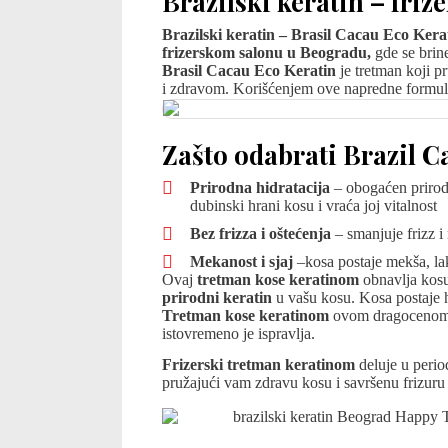
Brazilski keratin – friz
Brazilski keratin – Brasil Cacau Eco Ker
frizerskom salonu u Beogradu,
gde se brine
Brasil Cacau Eco Keratin
je tretman koji p
i zdravom. Korišćenjem ove napredne formule, 
Zašto odabrati Brazil C
Prirodna hidratacija
– obogaćen prirodn
dubinski hrani kosu i vraća joj vitalnost
Bez frizza i oštećenja
– smanjuje frizz i 
Mekanost i sjaj
–kosa postaje mekša, la
Ovaj
tretman kose keratinom
obnavlja kosu 
prirodni keratin
u vašu kosu. Kosa postaje hi
Tretman kose keratinom
ovom dragocenom su
istovremeno je ispravlja.
Frizerski tretman keratinom
deluje u perio
pružajući vam zdravu kosu i savršenu frizuru