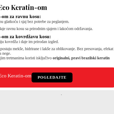
 Eco Keratin-om
n-om za ravnu kosu:
nu glatkoću i sjaj bez potrebe za peglanjem.
 daje ravnu kosu sa prirodnim sjajem i lakoćom održavanja.
n-om za kovrdžavu kosu:
ju kovrdža i daje im prirodan izgled.
 postaju mekše, hidrirane i lakše za oblikovanje. Bez presovanja, efekat
a nege.
jim tretmanima koristi isključivo
originalni, pravi brazilski keratin
 Eco Keratin-om
POGLEDAJTE
LSKI KERATIN TRETMAN VEĆ DANAS