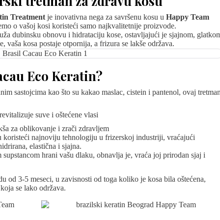
erski tretman za zdravu kosu
atin Treatment
je inovativna nega za savršenu kosu u
Happy Team
mo o vašoj kosi koristeći samo najkvalitetnije proizvode.
ruža dubinsku obnovu i hidrataciju kose, ostavljajući je sjajnom, glatko
vaša kosa postaje otpornija, a frizura se lakše održava.
acau Eco Keratin?
im sastojcima kao što su kakao maslac, cistein i pantenol, ovaj tretma
revitalizuje suve i oštećene vlasi
kša za oblikovanje i zrači zdravljem
koristeći najnoviju tehnologiju u frizerskoj industriji, vraćajući
drirana, elastična i sjajna.
pstancom hrani vašu dlaku, obnavlja je, vraća joj prirodan sjaj i
du od 3-5 meseci, u zavisnosti od toga koliko je kosa bila oštećena,
 koja se lako održava.