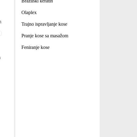
Brazilski keratin
Olaplex
m
Trajno ispravljanje kose
Pranje kose sa masažom
Feniranje kose
n