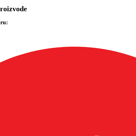
roizvode
uru: