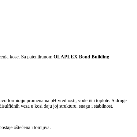
tećenja kose. Sa patentiranom
OLAPLEX Bond Building
onovo formiraju promenama pH vrednosti, vode i/ili toplote. S druge
ulfidnih veza u kosi daju joj strukturu, snagu i stabilnost.
ostaje oštećena i lomljiva.