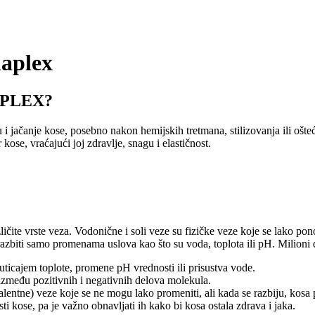
laplex
LAPLEX?
u i jačanje kose, posebno nakon hemijskih tretmana, stilizovanja ili oš
ose, vraćajući joj zdravlje, snagu i elastičnost.
zličite vrste veza. Vodonične i soli veze su fizičke veze koje se lako p
zbiti samo promenama uslova kao što su voda, toplota ili pH. Milioni dis
uticajem toplote, promene pH vrednosti ili prisustva vode.
 između pozitivnih i negativnih delova molekula.
lentne) veze koje se ne mogu lako promeniti, ali kada se razbiju, kosa p
sti kose, pa je važno obnavljati ih kako bi kosa ostala zdrava i jaka.