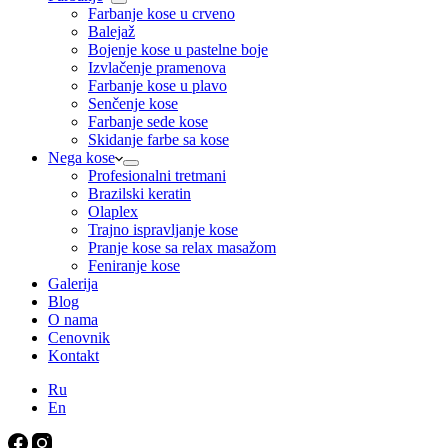
Farbanje kose u crveno
Balejaž
Bojenje kose u pastelne boje
Izvlačenje pramenova
Farbanje kose u plavo
Senčenje kose
Farbanje sede kose
Skidanje farbe sa kose
Nega kose
Profesionalni tretmani
Brazilski keratin
Olaplex
Trajno ispravljanje kose
Pranje kose sa relax masažom
Feniranje kose
Galerija
Blog
O nama
Cenovnik
Kontakt
Ru
En