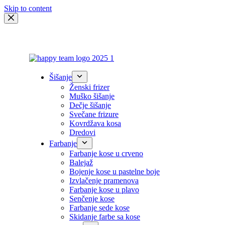
Skip to content
Šišanje
Ženski frizer
Muško šišanje
Dečje šišanje
Svečane frizure
Kovrdžava kosa
Dredovi
Farbanje
Farbanje kose u crveno
Balejaž
Bojenje kose u pastelne boje
Izvlačenje pramenova
Farbanje kose u plavo
Senčenje kose
Farbanje sede kose
Skidanje farbe sa kose