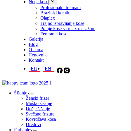
Nega kose
Profesionalni tretmani
Brazilski keratin
Olaplex
Trajno ispravljanje kose
Pranje kose sa relax masažom
Feniranje kose
Galerija
Blog
O nama
Cenovnik
Kontakt
RU
EN
Šišanje
Ženski frizer
Muško šišanje
Dečje šišanje
Svečane frizure
Kovrdžava kosa
Dredovi
Farbanje