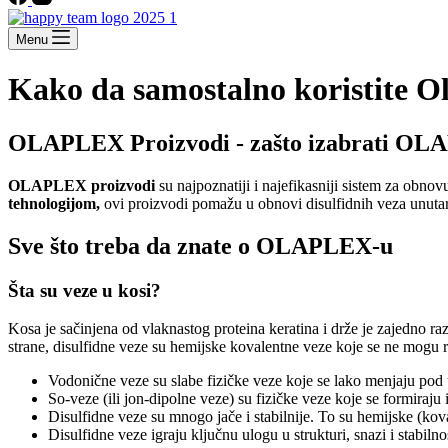
Menu
Kako da samostalno koristite O
OLAPLEX Proizvodi - zašto izabrati O
OLAPLEX proizvodi
su najpoznatiji i najefikasniji sistem za obnov
tehnologijom,
ovi proizvodi pomažu u obnovi disulfidnih veza unutar k
Sve što treba da znate o OLAPLEX-u
Šta su veze u kosi?
Kosa je sačinjena od vlaknastog proteina keratina i drže je zajedno ra
strane, disulfidne veze su hemijske kovalentne veze koje se ne mogu ra
Vodonične veze su slabe fizičke veze koje se lako menjaju pod 
So-veze (ili jon-dipolne veze) su fizičke veze koje se formiraju
Disulfidne veze su mnogo jače i stabilnije. To su hemijske (kova
Disulfidne veze igraju ključnu ulogu u strukturi, snazi i stabilno