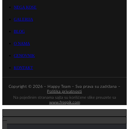
NEGA KOSE
GALERIJA
BLOG
O NAMA
CENOVNIK
KONTAKT
Copyright © 2026 – Happy Team – Sva prava su zadržana –
Politika privatnosti
Na pojedinim stranama sajta su korišćene slike preuzete sa
www.freepik.com