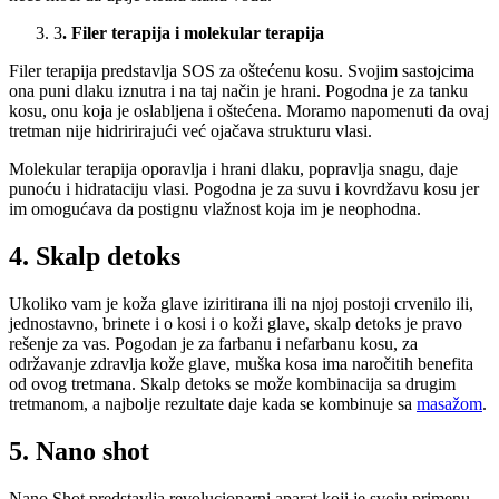
3
. Filer terapija i molekular terapija
Filer terapija predstavlja SOS za oštećenu kosu. Svojim sastojcima
ona puni dlaku iznutra i na taj način je hrani. Pogodna je za tanku
kosu, onu koja je oslabljena i oštećena. Moramo napomenuti da ovaj
tretman nije hidririrajući već ojačava strukturu vlasi.
Molekular terapija oporavlja i hrani dlaku, popravlja snagu, daje
punoću i hidrataciju vlasi. Pogodna je za suvu i kovrdžavu kosu jer
im omogućava da postignu vlažnost koja im je neophodna.
4. Skalp detoks
Ukoliko vam je koža glave iziritirana ili na njoj postoji crvenilo ili,
jednostavno, brinete i o kosi i o koži glave, skalp detoks je pravo
rešenje za vas. Pogodan je za farbanu i nefarbanu kosu, za
održavanje zdravlja kože glave, muška kosa ima naročitih benefita
od ovog tretmana. Skalp detoks se može kombinacija sa drugim
tretmanom, a najbolje rezultate daje kada se kombinuje sa
masažom
.
5. Nano shot
Nano Shot predstavlja revolucionarni aparat koji je svoju primenu