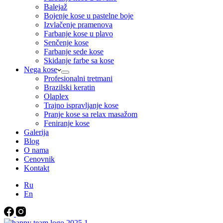
Balejaž
Bojenje kose u pastelne boje
Izvlačenje pramenova
Farbanje kose u plavo
Senčenje kose
Farbanje sede kose
Skidanje farbe sa kose
Nega kose
Profesionalni tretmani
Brazilski keratin
Olaplex
Trajno ispravljanje kose
Pranje kose sa relax masažom
Feniranje kose
Galerija
Blog
O nama
Cenovnik
Kontakt
Ru
En