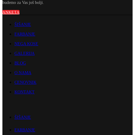
budemo za Vas još bolji.
ANKETA
ŠIŠANJE
FARBANJE
NEGA KOSE
GALERIJA
BLOG
O NAMA
CENOVNIK
KONTAKT
ŠIŠANJE
FARBANJE