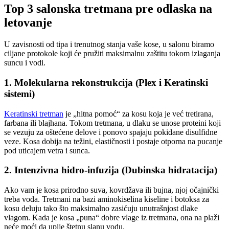
Top 3 salonska tretmana pre odlaska na
letovanje
U zavisnosti od tipa i trenutnog stanja vaše kose, u salonu biramo
ciljane protokole koji će pružiti maksimalnu zaštitu tokom izlaganja
suncu i vodi.
1. Molekularna rekonstrukcija (Plex i Keratinski
sistemi)
Keratinski tretman
je „hitna pomoć“ za kosu koja je već tretirana,
farbana ili blajhana. Tokom tretmana, u dlaku se unose proteini koji
se vezuju za oštećene delove i ponovo spajaju pokidane disulfidne
veze. Kosa dobija na težini, elastičnosti i postaje otporna na pucanje
pod uticajem vetra i sunca.
2. Intenzivna hidro-infuzija (Dubinska hidratacija)
Ako vam je kosa prirodno suva, kovrdžava ili bujna, njoj očajnički
treba voda. Tretmani na bazi aminokiselina kiseline i botoksa za
kosu deluju tako što maksimalno zasićuju unutrašnjost dlake
vlagom. Kada je kosa „puna“ dobre vlage iz tretmana, ona na plaži
neće moći da upije štetnu slanu vodu.