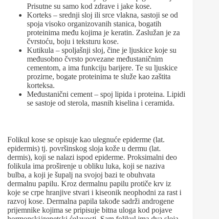
Prisutne su samo kod zdrave i jake kose.
Korteks – srednji sloj ili srce vlakna, sastoji se od
spoja visoko organizovanih stanica, bogatih
proteinima među kojima je keratin. Zaslužan je za
čvrstoću, boju i teksturu kose.
Kutikula – spoljašnji sloj, čine je ljuskice koje su
međusobno čvrsto povezane međustaničnim
cementom, a ima funkciju barijere. Te su ljuskice
prozirne, bogate proteinima te služe kao zaštita
korteksa.
Međustanični cement – spoj lipida i proteina. Lipidi
se sastoje od sterola, masnih kiselina i ceramida.
Folikul kose se opisuje kao ulegnuće epiderme (lat.
epidermis) tj. površinskog sloja kože u dermu (lat.
dermis), koji se nalazi ispod epiderme. Proksimalni deo
folikula ima proširenje u obliku luka, koji se naziva
bulba, a koji je šupalj na svojoj bazi te obuhvata
dermalnu papilu. Kroz dermalnu papilu protiče krv iz
koje se crpe hranjive stvari i kiseonik neophodni za rast i
razvoj kose. Dermalna papila takođe sadrži androgene
prijemnike kojima se pripisuje bitna uloga kod pojave
hormonski/genetski ćelavosti. Sam folikul ima dva sloja,