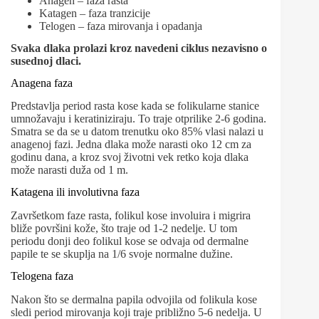
Anagen – faza rasta
Katagen – faza tranzicije
Telogen – faza mirovanja i opadanja
Svaka dlaka prolazi kroz navedeni ciklus nezavisno o
susednoj dlaci.
Anagena faza
Predstavlja period rasta kose kada se folikularne stanice
umnožavaju i keratiniziraju. To traje otprilike 2-6 godina.
Smatra se da se u datom trenutku oko 85% vlasi nalazi u
anagenoj fazi. Jedna dlaka može narasti oko 12 cm za
godinu dana, a kroz svoj životni vek retko koja dlaka
može narasti duža od 1 m.
Katagena ili involutivna faza
Završetkom faze rasta, folikul kose involuira i migrira
bliže površini kože, što traje od 1-2 nedelje. U tom
periodu donji deo folikul kose se odvaja od dermalne
papile te se skuplja na 1/6 svoje normalne dužine.
Telogena faza
Nakon što se dermalna papila odvojila od folikula kose
sledi period mirovanja koji traje približno 5-6 nedelja. U