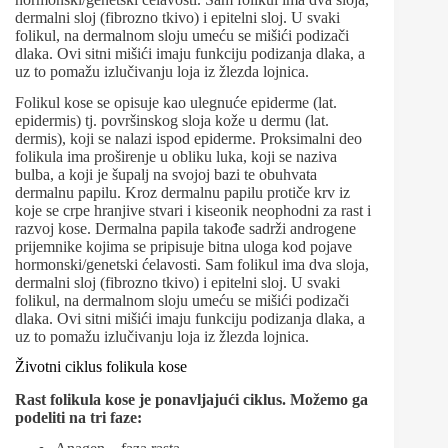
dermalni sloj (fibrozno tkivo) i epitelni sloj. U svaki
folikul, na dermalnom sloju umeću se mišići podizači
dlaka. Ovi sitni mišići imaju funkciju podizanja dlaka, a
uz to pomažu izlučivanju loja iz žlezda lojnica.
Folikul kose se opisuje kao ulegnuće epiderme (lat.
epidermis) tj. površinskog sloja kože u dermu (lat.
dermis), koji se nalazi ispod epiderme. Proksimalni deo
folikula ima proširenje u obliku luka, koji se naziva
bulba, a koji je šupalj na svojoj bazi te obuhvata
dermalnu papilu. Kroz dermalnu papilu protiče krv iz
koje se crpe hranjive stvari i kiseonik neophodni za rast i
razvoj kose. Dermalna papila takođe sadrži androgene
prijemnike kojima se pripisuje bitna uloga kod pojave
hormonski/genetski ćelavosti. Sam folikul ima dva sloja,
dermalni sloj (fibrozno tkivo) i epitelni sloj. U svaki
folikul, na dermalnom sloju umeću se mišići podizači
dlaka. Ovi sitni mišići imaju funkciju podizanja dlaka, a
uz to pomažu izlučivanju loja iz žlezda lojnica.
Životni ciklus folikula kose
Rast folikula kose je ponavljajući ciklus. Možemo ga
podeliti na tri faze: