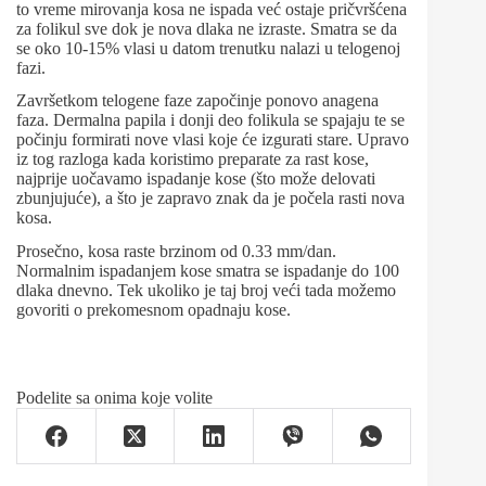
to vreme mirovanja kosa ne ispada već ostaje pričvršćena
za folikul sve dok je nova dlaka ne izraste. Smatra se da
se oko 10-15% vlasi u datom trenutku nalazi u telogenoj
fazi.
Završetkom telogene faze započinje ponovo anagena
faza. Dermalna papila i donji deo folikula se spajaju te se
počinju formirati nove vlasi koje će izgurati stare. Upravo
iz tog razloga kada koristimo preparate za rast kose,
najprije uočavamo ispadanje kose (što može delovati
zbunjujuće), a što je zapravo znak da je počela rasti nova
kosa.
Prosečno, kosa raste brzinom od 0.33 mm/dan.
Normalnim ispadanjem kose smatra se ispadanje do 100
dlaka dnevno. Tek ukoliko je taj broj veći tada možemo
govoriti o prekomesnom opadnaju kose.
Podelite sa onima koje volite