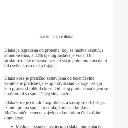
struktura kose dlake
Dlaka je izgrađena od proteina, koji se naziva keratin, i
aminokiselina, a 25% njenog sastava je voda. Od
strukture dlake možemo saznati šta je potrebno kosi da bi
bila svilenkasto meka i sjajna.
Dlaka kose je pretežno sastavljena od belančevine
keratina te predstavlja skup mrtvih stanica koje nastaju
kao proizvod folikula kose. Od istog proteina načinjeni su
i naši nokti sa spoljašnjeg sloja kože.
Dlaka kose je cilindričnog oblika, a sastoji se od 3 sloja,
iznutra prema spolja: medula, korteks i kutikula.
Međustanični cement zajedno s kutikulom čini zaštitni
omot kose.
Medula – stanice bez jezgra i slabe pigmentacije.