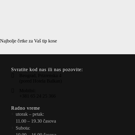
Najbolje četke za Vaš tip kose
Svratite kod nas ili nas pozovite:
Beograd, Prizrenska 4
(pored Hotela Balkan)
Mobilni:
+381 65 24 25 366
Radno vreme
utorak – petak:
11.00 – 19.30 časova
Subota:
10.00 – 16.00 časova