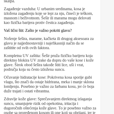
skalpa.
Zagađenje vazduha: U urbanim sredinama, kosa je
izložena zagađenju koje se lepi za nju, čineći je teškom,
masnom i beživotnom. Šešir ili marama mogu delovati
kao fizička barijera protiv čestica zagađenja.
Vaš lični štit: Zašto je važno pokriti glavu?
Nošenje šešira, marame, kačketa ili drugog aksesoara za
glavu je najjednostavniji i najefikasniji način da se
zaštitite od svih ovih faktora.
Kompletna UV zaštita: Šešir pruža fizičku barijeru koja
direktno blokira UV zrake da dopru do vaše kose i kože
glave. Širok obod šešira takođe štiti lice, uši i vrat,
područja koja su često izložena suncu.
Očuvanje hidratacije kose: Pokrivena kosa sporije gubi
vlagu, što znači da ostaje hidrirana, meka i manje sklona
lomljenju. Posebno je važno za farbanu kosu, jer će boja
duže trajati i ostati vibrantna.
Zdravlje kože glave: Sprečavanjem direktnog izlaganja
suncu, smanjujete rizik od opekotina, iritacija i
dugoročnih oštećenja kože glave. To je posebno važno za
osobe sa proređenom kosom ili one koji su obrijani, jer je