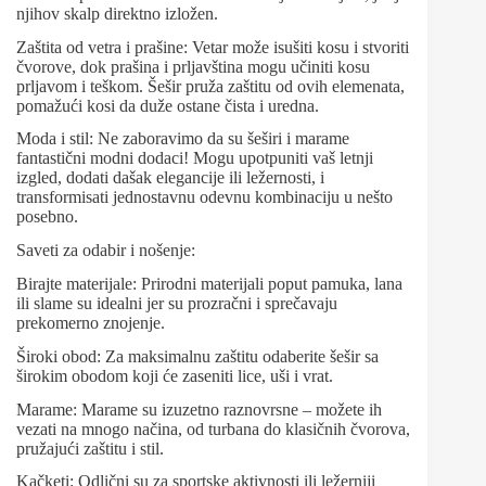
njihov skalp direktno izložen.
Zaštita od vetra i prašine: Vetar može isušiti kosu i stvoriti
čvorove, dok prašina i prljavština mogu učiniti kosu
prljavom i teškom. Šešir pruža zaštitu od ovih elemenata,
pomažući kosi da duže ostane čista i uredna.
Moda i stil: Ne zaboravimo da su šeširi i marame
fantastični modni dodaci! Mogu upotpuniti vaš letnji
izgled, dodati dašak elegancije ili ležernosti, i
transformisati jednostavnu odevnu kombinaciju u nešto
posebno.
Saveti za odabir i nošenje:
Birajte materijale: Prirodni materijali poput pamuka, lana
ili slame su idealni jer su prozračni i sprečavaju
prekomerno znojenje.
Široki obod: Za maksimalnu zaštitu odaberite šešir sa
širokim obodom koji će zaseniti lice, uši i vrat.
Marame: Marame su izuzetno raznovrsne – možete ih
vezati na mnogo načina, od turbana do klasičnih čvorova,
pružajući zaštitu i stil.
Kačketi: Odlični su za sportske aktivnosti ili ležerniji