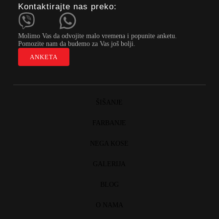
Kontaktirajte nas preko:
Molimo Vas da odvojite malo vremena i popunite anketu.
Pomozite nam da budemo za Vas još bolji.
ANKETA
ŠIŠANJE
FARBANJE
NEGA KOSE
GALERIJA
BLOG
O NAMA