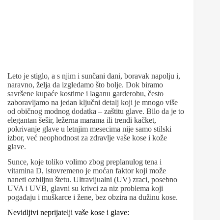
Leto je stiglo, a s njim i sunčani dani, boravak napolju i,
naravno, želja da izgledamo što bolje. Dok biramo
savršene kupaće kostime i laganu garderobu, često
zaboravljamo na jedan ključni detalj koji je mnogo više
od običnog modnog dodatka – zaštitu glave. Bilo da je to
elegantan šešir, ležerna marama ili trendi kačket,
pokrivanje glave u letnjim mesecima nije samo stilski
izbor, već neophodnost za zdravlje vaše kose i kože
glave.
Sunce, koje toliko volimo zbog preplanulog tena i
vitamina D, istovremeno je moćan faktor koji može
naneti ozbiljnu štetu. Ultravijualni (UV) zraci, posebno
UVA i UVB, glavni su krivci za niz problema koji
pogađaju i muškarce i žene, bez obzira na dužinu kose.
Nevidljivi neprijatelji vaše kose i glave: