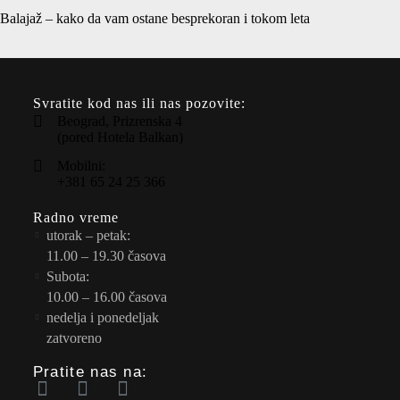
Balajaž – kako da vam ostane besprekoran i tokom leta
Svratite kod nas ili nas pozovite:
Beograd, Prizrenska 4
(pored Hotela Balkan)
Mobilni:
+381 65 24 25 366
Radno vreme
utorak – petak:
11.00 – 19.30 časova
Subota:
10.00 – 16.00 časova
nedelja i ponedeljak
zatvoreno
Pratite nas na: