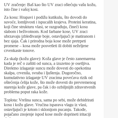
UV zračenje: Baš kao što UV zraci oštećuju vašu kožu,
isto čine i vašoj kosi.
Za kosu: Hrapavi i podižu kutikulu, što dovodi do
suvoće, lomljivosti i ispucalih krajeva. Proteini keratina,
koji čine strukturu vlasi, se razgrađuju, čineći kosu
slabom i beživotnom. Kod farbane kose, UV zraci
ubrzavaju izbleđivanje boje, ostavljajući je matiranom i
bez sjaja. Čak i prirodna boja kose može pretrpeti
promene – kosa može posvetleti ili dobiti neželjene
crvenkaste tonove.
Za skalp (kožu glave): Koža glave je često zanemarena
kada je reč o zaštiti od sunca, a izuzetno je osetljiva.
Direktno izlaganje suncu može dovesti do opekotina
skalpa, crvenila, svraba i ljuštenja. Dugoročno,
kumulativno izlaganje UV zracima povećava rizik od
oštećenja ćelija kože, što može dovesti do prevremenog
starenja kože glave, pa čak i do ozbiljnijih zdravstvenih
problema poput raka kože.
Toplota: Vrelina sunca, sama po sebi, može dehidrirati
kosu i kožu glave. Vrućina isparava vlagu iz vlasi,
ostavljajući je krtom i sklonijom pucanju. Takođe,
pojačano znojenje ispod kose može doprineti iritaciji