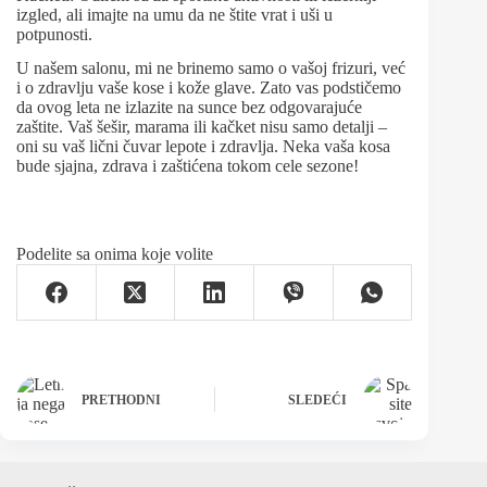
izgled, ali imajte na umu da ne štite vrat i uši u
potpunosti.
U našem salonu, mi ne brinemo samo o vašoj frizuri, već
i o zdravlju vaše kose i kože glave. Zato vas podstičemo
da ovog leta ne izlazite na sunce bez odgovarajuće
zaštite. Vaš šešir, marama ili kačket nisu samo detalji –
oni su vaš lični čuvar lepote i zdravlja. Neka vaša kosa
bude sjajna, zdrava i zaštićena tokom cele sezone!
Podelite sa onima koje volite
PRETHODNI
SLEDEĆI