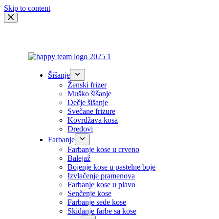
Skip to content
Šišanje
Ženski frizer
Muško šišanje
Dečje šišanje
Svečane frizure
Kovrdžava kosa
Dredovi
Farbanje
Farbanje kose u crveno
Balejaž
Bojenje kose u pastelne boje
Izvlačenje pramenova
Farbanje kose u plavo
Senčenje kose
Farbanje sede kose
Skidanje farbe sa kose