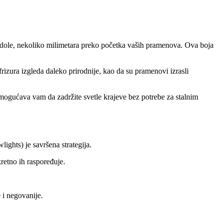
 se dole, nekoliko milimetara preko početka vaših pramenova. Ova boja
frizura izgleda daleko prirodnije, kao da su pramenovi izrasli
mogućava vam da zadržite svetle krajeve bez potrebe za stalnim
ights) je savršena strategija.
kretno ih raspoređuje.
 i negovanije.