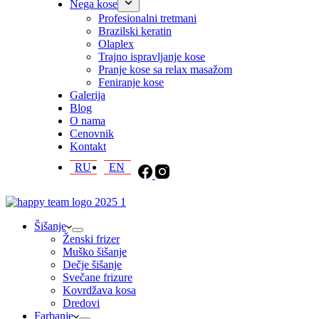
Nega kose
Profesionalni tretmani
Brazilski keratin
Olaplex
Trajno ispravljanje kose
Pranje kose sa relax masažom
Feniranje kose
Galerija
Blog
O nama
Cenovnik
Kontakt
RU
EN
Šišanje
Ženski frizer
Muško šišanje
Dečje šišanje
Svečane frizure
Kovrdžava kosa
Dredovi
Farbanje