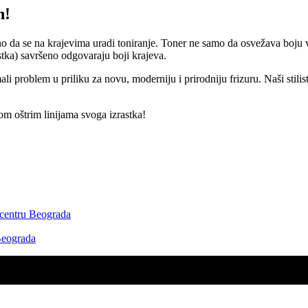
n!
o da se na krajevima uradi toniranje. Toner ne samo da osvežava boju va
astka) savršeno odgovaraju boji krajeva.
mali problem u priliku za novu, moderniju i prirodniju frizuru. Naši stil
m oštrim linijama svoga izrastka!
u centru Beograda