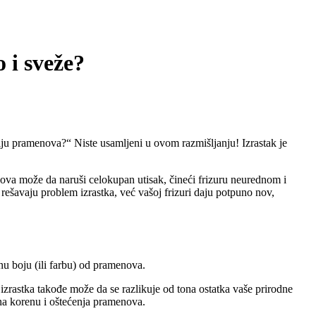
o i sveže?
ciju pramenova?“ Niste usamljeni u ovom razmišljanju! Izrastak je
nova može da naruši celokupan utisak, čineći frizuru neurednom i
ešavaju problem izrastka, već vašoj frizuri daju potpuno nov,
nu boju (ili farbu) od pramenova.
 izrastka takođe može da se razlikuje od tona ostatka vaše prirodne
 na korenu i oštećenja pramenova.