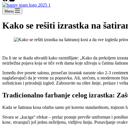
Menu
Kako se rešiti izrastka na šatira
Da li ste se ikada uhvatili kako razmišljate: „Kako da prekrijem izra
neizbežna pojava koja se tiče svih dama koje uživaju u čarima šatiran
Između dve posete salonu, prosečan izrastak naraste oko 2-3 centimetr
naglašavajući da je vreme za popravku. Ali, srećom, u modernom frize
sofisticiran i prirodniji izgled. Zaboravite na oštre linije, prelaze i vešt
Tradicionalno farbanje celog izrastka: Zašt
Kada se šatirana kosa ofarba samo pri korenu standardnom, trajnom far
Stvara se „kaciga“ efekat – prelaz postaje previše uniforman i poništa
kose, stvarajući još jednu neželjenu, vidljivu liniju. Ponavljanje o