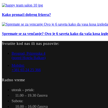
Kako pronaći dobrog frizera?
Spremate se za venčanje? Ovo je 6 saveta kako da vaša kosa izgl
Svratite kod nas ili nas pozovite:
Beograd, Prizrenska 4
(pored Hotela Balkan)
Mobilni:
+381 65 24 25 366
Radno vreme
utorak – petak:
11.00 – 19.30 časova
Subota:
10.00 – 16.00 časova