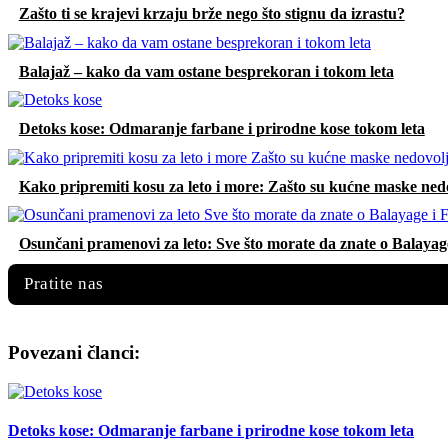
Zašto ti se krajevi krzaju brže nego što stignu da izrastu?
Balajaž – kako da vam ostane besprekoran i tokom leta
Detoks kose: Odmaranje farbane i prirodne kose tokom leta
Kako pripremiti kosu za leto i more: Zašto su kućne maske nedo
Osunčani pramenovi za leto: Sve što morate da znate o Balayag
Pratite nas
Povezani članci:
Detoks kose: Odmaranje farbane i prirodne kose tokom leta