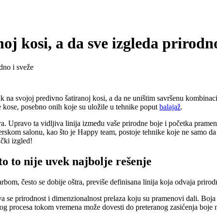
noj kosi, a da sve izgleda prirodn
stak na svojoj predivno šatiranoj kosi, a da ne uništim savršenu kombina
e kose, posebno onih koje su uložile u tehnike poput
balajaž
.
a. Upravo ta vidljiva linija između vaše prirodne boje i početka prame
rskom salonu, kao što je Happy team, postoje tehnike koje ne samo da r
ački izgled!
o to nije uvek najbolje rešenje
bom, često se dobije oštra, previše definisana linija koja odvaja prirod
va se prirodnost i dimenzionalnost prelaza koju su pramenovi dali. Boja
vakvog procesa tokom vremena može dovesti do preteranog zasićenja boje