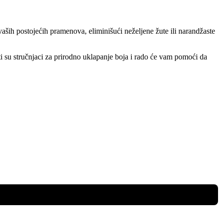
ših postojećih pramenova, eliminišući neželjene žute ili narandžaste
isti su stručnjaci za prirodno uklapanje boja i rado će vam pomoći da