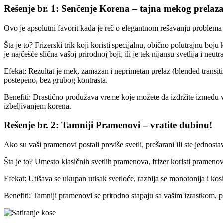
Rešenje br. 1: Senčenje Korena – tajna mekog prelaz
Ovo je apsolutni favorit kada je reč o elegantnom rešavanju problema i
Šta je to? Frizerski trik koji koristi specijalnu, obično polutrajnu b
je najčešće slična vašoj prirodnoj boji, ili je tek nijansu svetlija i neutra
Efekat: Rezultat je mek, zamazan i neprimetan prelaz (blended transiti
postepeno, bez grubog kontrasta.
Benefiti: Drastično produžava vreme koje možete da izdržite između v
izbeljivanjem korena.
Rešenje br. 2: Tamniji Pramenovi – vratite dubinu!
Ako su vaši pramenovi postali previše svetli, prešarani ili ste jednost
Šta je to? Umesto klasičnih svetlih pramenova, frizer koristi pramenove 
Efekat: Utišava se ukupan utisak svetloće, razbija se monotonija i kos
Benefiti: Tamniji pramenovi se prirodno stapaju sa vašim izrastkom, p