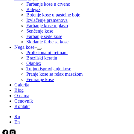
Farbanje kose u crveno
Balejaž
Bojenje kose u pastelne boje
Izvlačenje pramenova
Farbanje kose u plavo
Senčenje kose
Farbanje sede kose
Skidanje farbe sa kose
Nega kose
Profesionalni tretmani
Brazilski keratin
Olaplex
Trajno ispravljanje kose
Pranje kose sa relax masažom
Feniranje kose
Galerija
Blog
O nama
Cenovnik
Kontakt
Ru
En