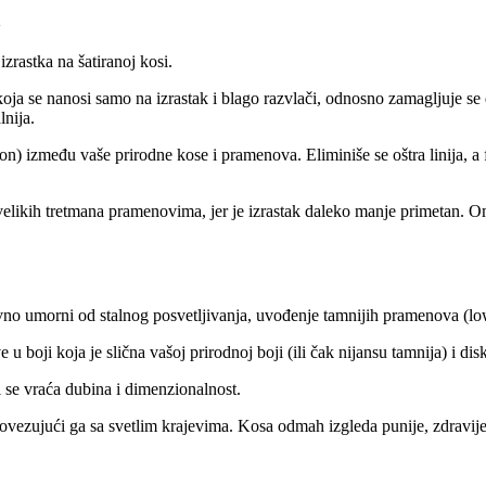
a
zrastka na šatiranoj kosi.
oju koja se nanosi samo na izrastak i blago razvlači, odnosno zamagljuje
lnija.
on) između vaše prirodne kose i pramenova. Eliminiše se oštra linija, a 
elikih tretmana pramenovima, jer je izrastak daleko manje primetan. O
avno umorni od stalnog posvetljivanja, uvođenje tamnijih pramenova (lowl
u boji koja je slična vašoj prirodnoj boji (ili čak nijansu tamnija) i dis
i se vraća dubina i dimenzionalnost.
ovezujući ga sa svetlim krajevima. Kosa odmah izgleda punije, zdravije