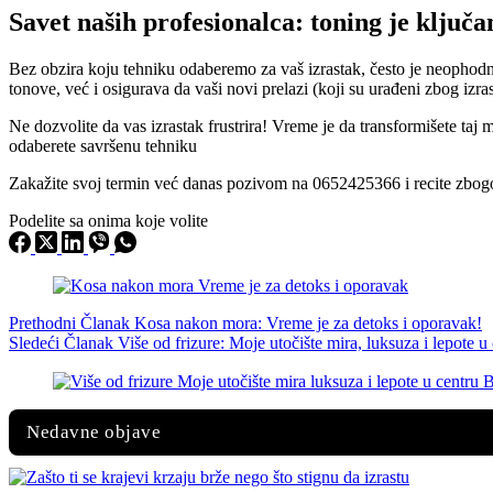
Savet naših profesionalca: toning je ključa
Bez obzira koju tehniku odaberemo za vaš izrastak, često je neophodn
tonove, već i osigurava da vaši novi prelazi (koji su urađeni zbog izr
Ne dozvolite da vas izrastak frustrira! Vreme je da transformišete taj 
odaberete savršenu tehniku
Zakažite svoj termin već danas pozivom na 0652425366 i recite zbogo
Podelite sa onima koje volite
Prethodni
Članak
Kosa nakon mora: Vreme je za detoks i oporavak!
Sledeći
Članak
Više od frizure: Moje utočište mira, luksuza i lepote 
Nedavne objave