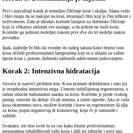
Prvi i najvažniji korak je temeljno čišćenje kose i skalpa. Slana voda
i hlor mogu da se nakupe na kosi, stvarajući film koji je čini teškom i
beživotnom. Zato je idealno koristiti šampon za dubinsko čišćenje
koji će efikasno ukloniti sve naslage, a da pritom ne isuši kosu.
Koristite ga jednom nedeljno tokom prve dve do tri nedelje nakon
povratka.
Ipak, najbolje bi bilo da svratite do našeg salona kako bismo vam
kosu očistili profesionalnim šamponima koji su u skladu sa vašim
tipom kose i, potom, dubinski nahranili adekvatnim pakovanjem.
Korak 2: Intenzivna hidratacija
Suvoća je najveći problem leta. Kosa postane dehidrirana i zato joj
je neophodna intenzivna nega. Umesto uobičajenog regeneratora, u
rutinu ubacite hidratantnu masku za kosu. Koristite je posle svakog
pranja, ostavite da deluje 10-ak minuta, a zatim isperite. Ako je vaša
kosa ekstremno suva, možete koristiti i leave-in regeneratore ili ulja
za kosu, poput arganovog ili kokosovog, koja će je nahraniti i
zaštititi.
Svakako, mi smo uvek tu za vas kako bismo profesionalnim
preparatima rehabilitovali vašu kosu i ulili joj zdravlje i novi sjaj.