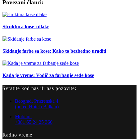
Povezani članci:
Struktura kose i dlake
Skidanje farbe sa kose: Kako to bezbedno uraditi
Kada je vreme: Vodič za farbanje sede kose
Svratite kod nas ili nas pozovite:
Beograd, Prizrenska 4
(pored Hotela Balkan)
Mobilni:
+381 65 24 25 366
Radno vreme