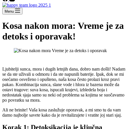
Menu
Kosa nakon mora: Vreme je za
detoks i oporavak!
Ljubitelji sunca, mora i dugih letnjih dana, dobro nam došli! Nadam
se da ste uživali u odmoru i da ste napunili baterije. Ipak, dok se mi
osećamo osveženo i opušteno, naša kosa često prolazi kroz pravi
pakao. Kombinacija sunca, slane vode i hlora iz bazena može da
ostavi tragove: suva kosa, ispucali krajevi, izbledela boja i
nedostatak sjaja samo su neki od problema sa kojima se suočavamo
po povratku sa mora.
Ali ne brinite! Vaša kosa zaslužuje oporavak, a mi smo tu da vam
damo najbolje savete kako da je revitalizujete i vratite joj stari sjaj.
Korak 1: Detoksikacija je ključna