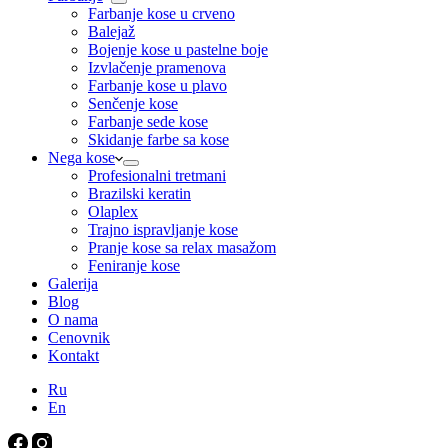
Farbanje kose u crveno
Balejaž
Bojenje kose u pastelne boje
Izvlačenje pramenova
Farbanje kose u plavo
Senčenje kose
Farbanje sede kose
Skidanje farbe sa kose
Nega kose
Profesionalni tretmani
Brazilski keratin
Olaplex
Trajno ispravljanje kose
Pranje kose sa relax masažom
Feniranje kose
Galerija
Blog
O nama
Cenovnik
Kontakt
Ru
En