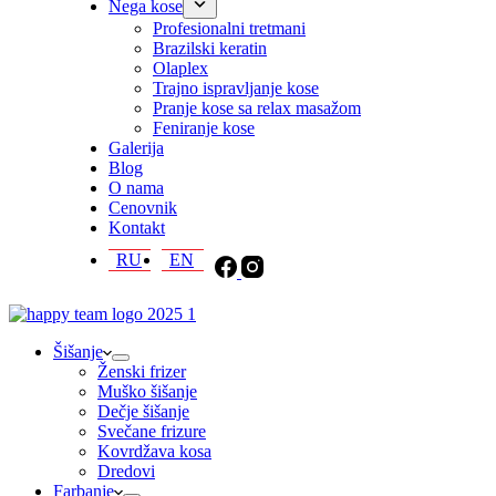
Nega kose
Profesionalni tretmani
Brazilski keratin
Olaplex
Trajno ispravljanje kose
Pranje kose sa relax masažom
Feniranje kose
Galerija
Blog
O nama
Cenovnik
Kontakt
RU
EN
Šišanje
Ženski frizer
Muško šišanje
Dečje šišanje
Svečane frizure
Kovrdžava kosa
Dredovi
Farbanje