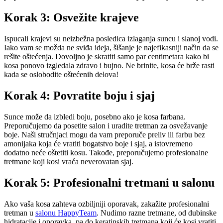
Korak 3: Osvežite krajeve
Ispucali krajevi su neizbežna posledica izlaganja suncu i slanoj vodi.
Iako vam se možda ne sviđa ideja, šišanje je najefikasniji način da se
rešite oštećenja. Dovoljno je skratiti samo par centimetara kako bi
kosa ponovo izgledala zdravo i bujno. Ne brinite, kosa će brže rasti
kada se oslobodite oštećenih delova!
Korak 4: Povratite boju i sjaj
Sunce može da izbledi boju, posebno ako je kosa farbana.
Preporučujemo da posetite salon i uradite tretman za osvežavanje
boje. Naši stručnjaci mogu da vam preporuče preliv ili farbu bez
amonijaka koja će vratiti bogatstvo boje i sjaj, a istovremeno
dodatno neće oštetiti kosu. Takođe, preporučujemo profesionalne
tretmane koji kosi vraća neverovatan sjaj.
Korak 5: Profesionalni tretmani u salonu
Ako vaša kosa zahteva ozbiljniji oporavak, zakažite profesionalni
tretman u
salonu HappyTeam
. Nudimo razne tretmane, od dubinske
hidratacije i oporavka, pa do keratinskih tretmana koji će kosi vratiti