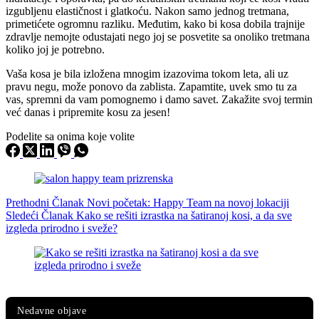
izgubljenu elastičnost i glatkoću. Nakon samo jednog tretmana,
primetićete ogromnu razliku. Međutim, kako bi kosa dobila trajnije
zdravlje nemojte odustajati nego joj se posvetite sa onoliko tretmana
koliko joj je potrebno.
Vaša kosa je bila izložena mnogim izazovima tokom leta, ali uz
pravu negu, može ponovo da zablista. Zapamtite, uvek smo tu za
vas, spremni da vam pomognemo i damo savet. Zakažite svoj termin
već danas i pripremite kosu za jesen!
Podelite sa onima koje volite
Prethodni
Članak
Novi početak: Happy Team na novoj lokaciji
Sledeći
Članak
Kako se rešiti izrastka na šatiranoj kosi, a da sve
izgleda prirodno i sveže?
Nedavne objave