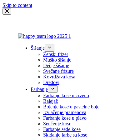
Skip to content
Šišanje
Ženski frizer
Muško šišanje
Dečje šišanje
Svečane frizure
Kovrdžava kosa
Dredovi
Farbanje
Farbanje kose u crveno
Balejaž
Bojenje kose u pastelne boje
Izvlačenje pramenova
Farbanje kose u plavo
Senčenje kose
Farbanje sede kose
Skidanje farbe sa kose