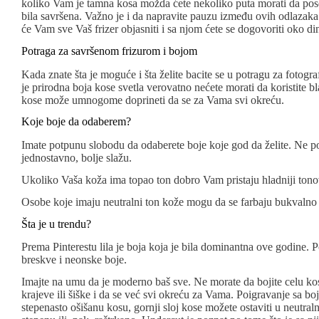
koliko Vam je tamna kosa možda ćete nekoliko puta morati da pose
bila savršena. Važno je i da napravite pauzu između ovih odlazaka
će Vam sve Vaš frizer objasniti i sa njom ćete se dogovoriti oko d
Potraga za savršenom frizurom i bojom
Kada znate šta je moguće i šta želite bacite se u potragu za fotogr
je prirodna boja kose svetla verovatno nećete morati da koristite b
kose može umnogome doprineti da se za Vama svi okreću.
Koje boje da odaberem?
Imate potpunu slobodu da odaberete boje koje god da želite. Ne pos
jednostavno, bolje slažu.
Ukoliko Vaša koža ima topao ton dobro Vam pristaju hladniji tonov
Osobe koje imaju neutralni ton kože mogu da se farbaju bukvalno 
Šta je u trendu?
Prema Pinterestu lila je boja koja je bila dominantna ove godine. Po
breskve i neonske boje.
Imajte na umu da je moderno baš sve. Ne morate da bojite celu ko
krajeve ili šiške i da se već svi okreću za Vama. Poigravanje sa b
stepenasto ošišanu kosu, gornji sloj kose možete ostaviti u neutral