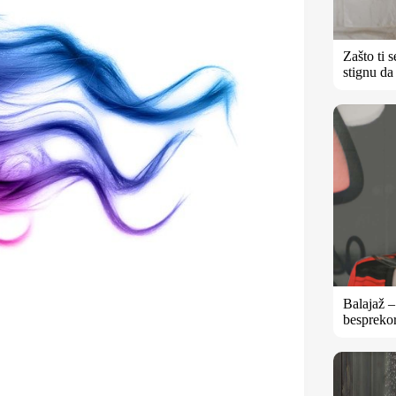
Zašto ti 
stignu da
Balajaž 
besprekor