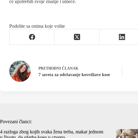
će upotrebiti svoje znanje i umeće.
Podelite sa onima koje volite
PRETHODNI
ČLANAK
7 saveta za održavanje kovrdžave kose
Povezani članci:
4 razloga zbog kojih svaka žena treba, makar jednom
u životu, da ofarba kosu u crveno