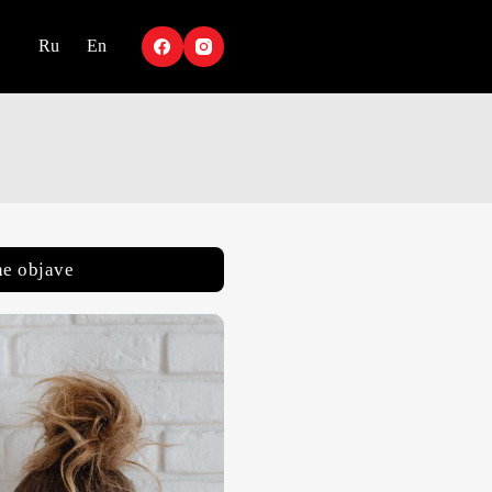
Ru
En
e objave