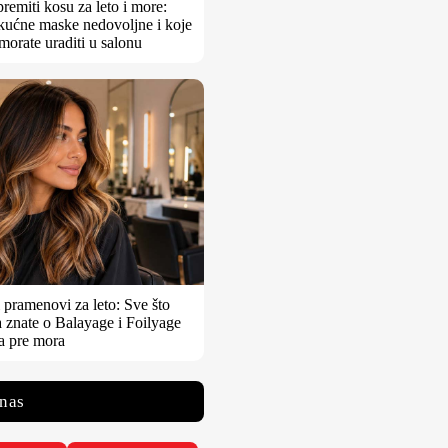
remiti kosu za leto i more:
kućne maske nedovoljne i koje
morate uraditi u salonu
pramenovi za leto: Sve što
 znate o Balayage i Foilyage
a pre mora
 nas