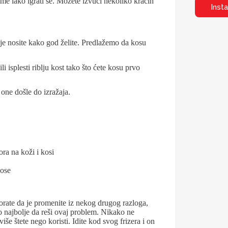
jime lako igrati se. Možete izvući nekoliko kraćih
Inst
e nosite kako god želite. Predlažemo da kosu
 isplesti riblju kost tako što ćete kosu prvo
one došle do izražaja.
ora na koži i kosi
kose
orate da je promenite iz nekog drugog razloga,
ko najbolje da reši ovaj problem. Nikako ne
iše štete nego koristi. Idite kod svog frizera i on