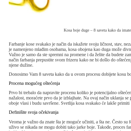
Kosa boje duge – 8 saveta kako da imate
Farbanje kose svakako je način da iskažete svoju ličnost, stav, nez
je namenjeno mlađim osobama, kosa obojena kao duga može divno 
Važno je samo da ste spremni na promene i da želite da budete zan
način farbanja prepustite svom frizeru kako ne bi došlo do oštećen
njene dužine.
Donosimo Vam 8 saveta kako da u ovom procesu dobijete kosu boj
Procena mogućeg oštećenja
Prvo bi trebalo da napravite procenu koliko je potencijalno ošteć
nažalost, moraćete prvo da je izblajhate. Na ovaj način uklanja s
oboje vlasi i budu savršene. Svetlija kosa svakako će lakše primiti
Definišite svoja očekivanja
Veoma je važno da znate šta je moguće učiniti, a šta ne. Često su f
uživo se nikada ne mogu dobiti tako jarke boje. Takođe, proces far