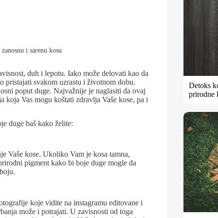
 zanosnu i sarenu kosu
avisnost, duh i lepotu. Iako može delovati kao da
pristajati svakom uzrastu i životnom dobu.
Detoks k
osni poput duge. Najvažnije je naglasiti da ovaj
prirodne 
ja koja Vas mogu koštati zdravlja Vaše kose, pa i
e duge baš kako želite:
enje Vaše kose. Ukoliko Vam je kosa tamna,
e prirodni pigment kako bi boje duge mogle da
 boju.
otografije koje vidite na instagramu editovane i
banja može i potrajati. U zavisnosti od toga