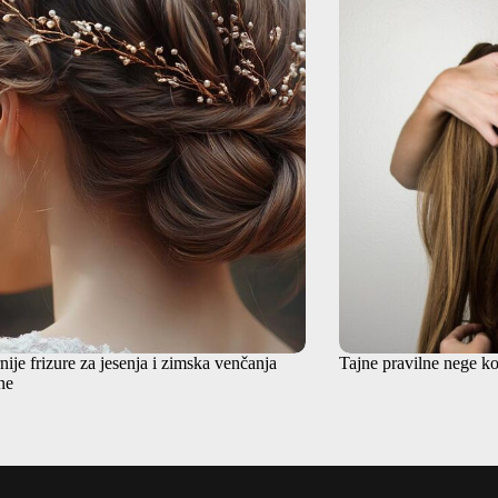
ije frizure za jesenja i zimska venčanja
Tajne pravilne nege k
ne