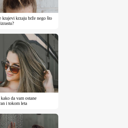
se krajevi krzaju brže nego što
 izrastu?
– kako da vam ostane
an i tokom leta