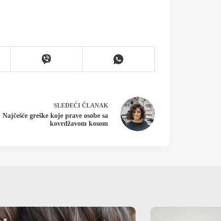
SLEDEĆI
ČLANAK
Najčešće greške koje prave osobe sa
kovrdžavom kosom