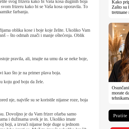
tite svog frizera kako bi Vaša kosa duginih boja
Kako prip
 svom frizeru kako bi se Vaša kosa oporavila. To
Zašto su 
inamike farbanja.
tretmane 
afijama oblika kose i boje koje želite. Ukoliko Vam
lanš – što odmah znači i manje oštećenja. Oblik
toje pravila, ali, imajte na umu da se neke boje,
i kao što je na primer plava boja.
u koju god boju da žele.
Osunčani 
morate da
tehnikam
red nje, najviše su se koristile nijanse roze, boja
su. Dovoljno je da Vam frizer ofarba samo
Pratite
ojama i dužinama uvek je in. Ukoliko imate
noj boji, a izvući nijanse boje duge u jednom