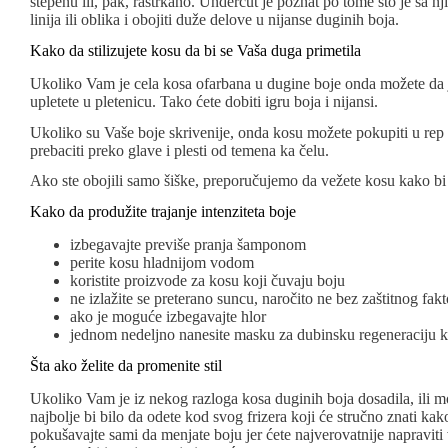
stepenu ili, pak, raštrkano. Undercut je poznat po tome što je sa n
linija ili oblika i obojiti duže delove u nijanse duginih boja.
Kako da stilizujete kosu da bi se Vaša duga primetila
Ukoliko Vam je cela kosa ofarbana u dugine boje onda možete da j
upletete u pletenicu. Tako ćete dobiti igru boja i nijansi.
Ukoliko su Vaše boje skrivenije, onda kosu možete pokupiti u rep ili
prebaciti preko glave i plesti od temena ka čelu.
Ako ste obojili samo šiške, preporučujemo da vežete kosu kako bi 
Kako da produžite trajanje intenziteta boje
izbegavajte previše pranja šamponom
perite kosu hladnijom vodom
koristite proizvode za kosu koji čuvaju boju
ne izlažite se preterano suncu, naročito ne bez zaštitnog fakt
ako je moguće izbegavajte hlor
jednom nedeljno nanesite masku za dubinsku regeneraciju 
Šta ako želite da promenite stil
Ukoliko Vam je iz nekog razloga kosa duginih boja dosadila, ili m
najbolje bi bilo da odete kod svog frizera koji će stručno znati ka
pokušavajte sami da menjate boju jer ćete najverovatnije napraviti v