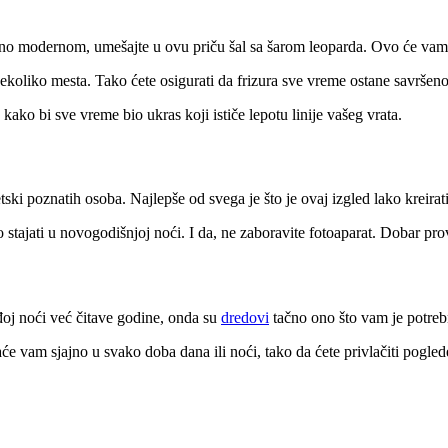
atno modernom, umešajte u ovu priču šal sa šarom leoparda. Ovo će vam 
 nekoliko mesta. Tako ćete osigurati da frizura sve vreme ostane savrše
ako bi sve vreme bio ukras koji ističe lepotu linije vašeg vrata.
ski poznatih osoba. Najlepše od svega je što je ovaj izgled lako kreirati
tajati u novogodišnjoj noći. I da, ne zaboravite fotoaparat. Dobar pro
uđoj noći već čitave godine, onda su
dredovi
tačno ono što vam je potreb
jaće vam sjajno u svako doba dana ili noći, tako da ćete privlačiti pogle