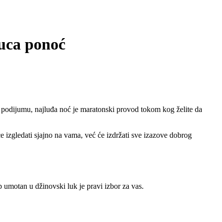
kuca ponoć
om podijumu, najluđa noć je maratonski provod tokom kog želite da
e izgledati sjajno na vama, već će izdržati sve izazove dobrog
 umotan u džinovski luk je pravi izbor za vas.