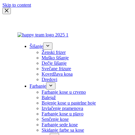
Skip to content
Šišanje
Ženski frizer
Muško šišanje
Dečje šišanje
Svečane frizure
Kovrdžava kosa
Dredovi
Farbanje
Farbanje kose u crveno
Balejaž
Bojenje kose u pastelne boje
Izvlačenje pramenova
Farbanje kose u plavo
Senčenje kose
Farbanje sede kose
Skidanje farbe sa kose