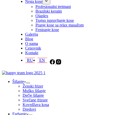
Nega kose
Profesionalni tretmani
Brazilski keratin
Olaplex
Trajno ispravljanje kose
Pranje kose sa relax masažom
Feniranje kose
Galerija
Blog
O nama
Cenovnik
Kontakt
RU
EN
Šišanje
Ženski frizer
Muško šišanje
Dečje šišanje
Svečane frizure
Kovrdžava kosa
Dredovi
Farbanje