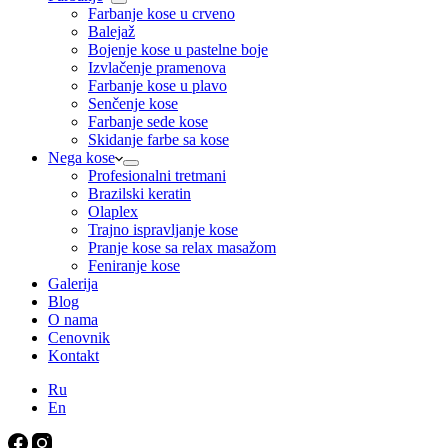
Farbanje kose u crveno
Balejaž
Bojenje kose u pastelne boje
Izvlačenje pramenova
Farbanje kose u plavo
Senčenje kose
Farbanje sede kose
Skidanje farbe sa kose
Nega kose
Profesionalni tretmani
Brazilski keratin
Olaplex
Trajno ispravljanje kose
Pranje kose sa relax masažom
Feniranje kose
Galerija
Blog
O nama
Cenovnik
Kontakt
Ru
En