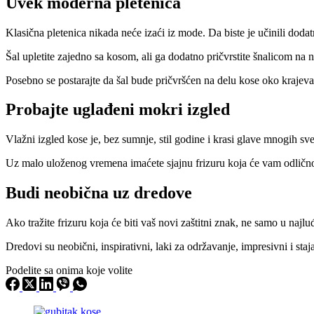
Uvek moderna pletenica
Klasična pletenica nikada neće izaći iz mode. Da biste je učinili dod
Šal upletite zajedno sa kosom, ali ga dodatno pričvrstite šnalicom na
Posebno se postarajte da šal bude pričvršćen na delu kose oko krajeva k
Probajte uglađeni mokri izgled
Vlažni izgled kose je, bez sumnje, stil godine i krasi glave mnogih svet
Uz malo uloženog vremena imaćete sjajnu frizuru koja će vam odlično s
Budi neobična uz dredove
Ako tražite frizuru koja će biti vaš novi zaštitni znak, ne samo u najl
Dredovi su neobični, inspirativni, laki za održavanje, impresivni i sta
Podelite sa onima koje volite