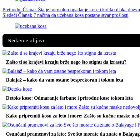
Prethodni
Članak
Šta je normalno opadanje kose i koliko dlaka dne
Sledeći
Članak
7 načina da ućebana kosa postane stvar prošlosti
Nedavne objave
Zašto ti se krajevi krzaju brže nego što stignu da izrastu?
Balajaž – kako da vam ostane besprekoran i tokom leta
Detoks kose: Odmaranje farbane i prirodne kose tokom leta
Kako pripremiti kosu za leto i more: Zašto su kućne maske nedo
Osunčani pramenovi za leto: Sve što morate da znate o Balayag