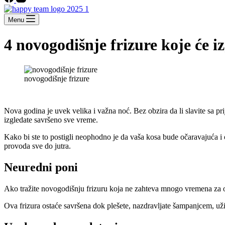
Menu
4 novogodišnje frizure koje će i
novogodišnje frizure
Nova godina je uvek velika i važna noć. Bez obzira da li slavite sa p
izgledate savršeno sve vreme.
Kako bi ste to postigli neophodno je da vaša kosa bude očaravajuća i 
provoda sve do jutra.
Neuredni poni
Ako tražite novogodišnju frizuru koja ne zahteva mnogo vremena za ob
Ova frizura ostaće savršena dok plešete, nazdravljate šampanjcem, uživat