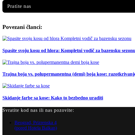
Pratite nas
Povezani članci:
Spasite svoju kosu od hlora: Kompletni vodič za bazensku sezon
Trajna boja vs. polupermanentna (demi) boja kose: razotkrivanj
Skidanje farbe sa kose: Kako to bezbedno uraditi
Svratite kod nas ili nas pozovite:
Beograd, Prizrenska 4
(pored Hotela Balkan)