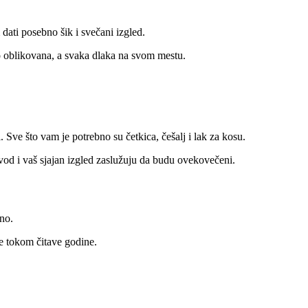
dati posebno šik i svečani izgled.
no oblikovana, a svaka dlaka na svom mestu.
. Sve što vam je potrebno su četkica, češalj i lak za kosu.
vod i vaš sjajan izgled zaslužuju da budu ovekovečeni.
no.
de tokom čitave godine.