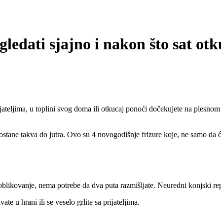
zgledati sjajno i nakon što sat ot
rijateljima, u toplini svog doma ili otkucaj ponoći dočekujete na plesn
ostane takva do jutra. Ovo su 4 novogodišnje frizure koje, ne samo da ć
likovanje, nema potrebe da dva puta razmišljate. Neuredni konjski rep
e u hrani ili se veselo grlite sa prijateljima.