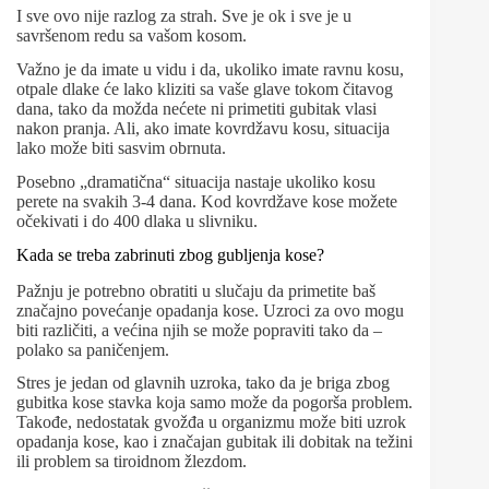
I sve ovo nije razlog za strah. Sve je ok i sve je u
savršenom redu sa vašom kosom.
Važno je da imate u vidu i da, ukoliko imate ravnu kosu,
otpale dlake će lako kliziti sa vaše glave tokom čitavog
dana, tako da možda nećete ni primetiti gubitak vlasi
nakon pranja. Ali, ako imate kovrdžavu kosu, situacija
lako može biti sasvim obrnuta.
Posebno „dramatična“ situacija nastaje ukoliko kosu
perete na svakih 3-4 dana. Kod kovrdžave kose možete
očekivati i do 400 dlaka u slivniku.
Kada se treba zabrinuti zbog gubljenja kose?
Pažnju je potrebno obratiti u slučaju da primetite baš
značajno povećanje opadanja kose. Uzroci za ovo mogu
biti različiti, a većina njih se može popraviti tako da –
polako sa paničenjem.
Stres je jedan od glavnih uzroka, tako da je briga zbog
gubitka kose stavka koja samo može da pogorša problem.
Takođe, nedostatak gvožđa u organizmu može biti uzrok
opadanja kose, kao i značajan gubitak ili dobitak na težini
ili problem sa tiroidnom žlezdom.