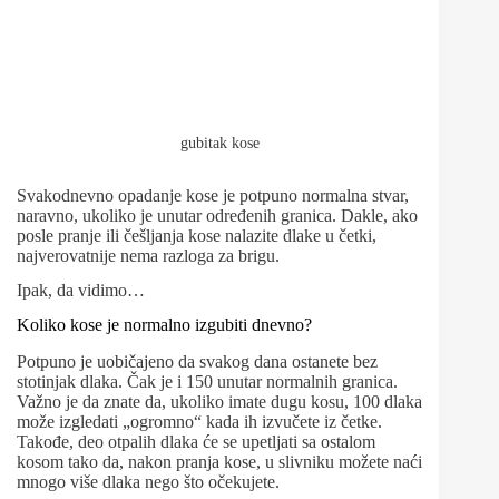
gubitak kose
Svakodnevno opadanje kose je potpuno normalna stvar,
naravno, ukoliko je unutar određenih granica. Dakle, ako
posle pranje ili češljanja kose nalazite dlake u četki,
najverovatnije nema razloga za brigu.
Ipak, da vidimo…
Koliko kose je normalno izgubiti dnevno?
Potpuno je uobičajeno da svakog dana ostanete bez
stotinjak dlaka. Čak je i 150 unutar normalnih granica.
Važno je da znate da, ukoliko imate dugu kosu, 100 dlaka
može izgledati „ogromno“ kada ih izvučete iz četke.
Takođe, deo otpalih dlaka će se upetljati sa ostalom
kosom tako da, nakon pranja kose, u slivniku možete naći
mnogo više dlaka nego što očekujete.