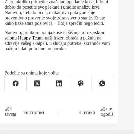
Zato, ukoliko primetite značajno opadanje kose, bilo bi
dobro da posetite svog lekara i uradite analizu krvi.
Naravno, trebalo bi da, makar dva puta godišnje
preventivno proverite svoje zdravstveno stanje. Znate
kako kaže stara poslovica – Bolje sprečiti nego lečiti.
Naravno, prilikom pranja kose ili šišanja u
frizerskom
salonu Happy Team
, naši frizeri obraćaju pažnju na
zdravlje vašeg skalpa i, u slučaju potrebe, skrenuće vam
pažnju i dati potrebne preporuke.
Podelite sa onima koje volite
PRETHODNI
SLEDEĆI