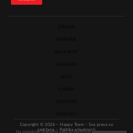
ŠIŠANJE
FARBANJE
NEGA KOSE
GALERIJA
BLOG
O NAMA
CENOVNIK
KONTAKT
Copyright © 2026 – Happy Team – Sva prava su
zadržana –
Politika privatnosti
Na pojedinim stranama sajta su korišćene slike preuzete