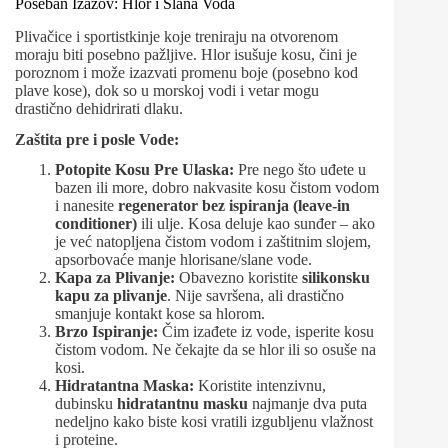
Poseban Izazov: Hlor i Slana Voda
Plivačice i sportistkinje koje treniraju na otvorenom
moraju biti posebno pažljive. Hlor isušuje kosu, čini je
poroznom i može izazvati promenu boje (posebno kod
plave kose), dok so u morskoj vodi i vetar mogu
drastično dehidrirati dlaku.
Zaštita pre i posle Vode:
Potopite Kosu Pre Ulaska:
Pre nego što uđete u
bazen ili more, dobro nakvasite kosu čistom vodom
i nanesite
regenerator bez ispiranja (leave-in
conditioner)
ili ulje. Kosa deluje kao sunđer – ako
je već natopljena čistom vodom i zaštitnim slojem,
apsorbovaće manje hlorisane/slane vode.
Kapa za Plivanje:
Obavezno koristite
silikonsku
kapu za plivanje
. Nije savršena, ali drastično
smanjuje kontakt kose sa hlorom.
Brzo Ispiranje:
Čim izađete iz vode, isperite kosu
čistom vodom. Ne čekajte da se hlor ili so osuše na
kosi.
Hidratantna Maska:
Koristite intenzivnu,
dubinsku
hidratantnu masku
najmanje dva puta
nedeljno kako biste kosi vratili izgubljenu vlažnost
i proteine.