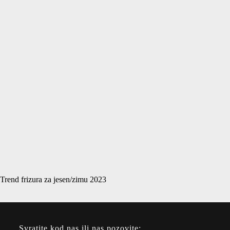
Trend frizura za jesen/zimu 2023
Svratite kod nas ili nas pozovite: