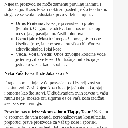
Nijedan proizvod ne može zameniti pravilnu ishranu i
hidrataciju. Kosa, koža i nokti su poslednje što telo hrani,
stoga će se svaki nedostatak prvo videti na njima.
Unos Proteina:
Kosa je prvenstveno protein
(keratin). Osigurajte adekvatan unos nemasnog
mesa, jaja, pasulja i orašastih plodova.
Esencijalne Masti:
Omega-3 i omega-6 masne
kiseline (ribe, laneno seme, orasi) su ključne za
zdravlje skalpa i sjaj kose.
Voda, Voda, Voda:
Unos dovoljne količine vode
je temelj zdrave kose. Unutrašnja hidratacija je
jednako važna kao i spoljna.
Neka Vaša Kosa Bude Jaka kao i Vi
Drage sportistkinje, vaša posvećenost i izdržljivost su
inspirativni. Zaslužujete kosu koja je jednako jaka, sjajna
i otporna kao što ste vi. Uključivanjem ovih saveta u vašu
rutinu nege, možete biti sigurne da će vaša kosa izdržati
sve izazove treninga.
Posetite nas u
frizerskom salonu HappyTeam
!
Naš tim
je spreman da vam ponudi personalizovanu konsultaciju,
preporuči prave proizvode za vaš tip kose i sportski
režim, te da vam obezbedi dubinske tretmane koji će kosi