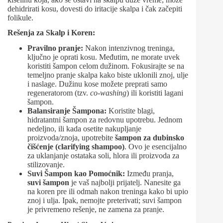
dehidrirati kosu, dovesti do iritacije skalpa i čak začepiti
folikule.
Rešenja za Skalp i Koren:
Pravilno
p
ranje:
Nakon intenzivnog treninga,
ključno je oprati kosu. Međutim, ne morate uvek
koristiti šampon celom dužinom. Fokusirajte se na
temeljno pranje skalpa kako biste uklonili znoj, ulje
i naslage. Dužinu kose možete preprati samo
regeneratorom (tzv.
co-washing
) ili koristiti lagani
šampon.
Balansiranje Šampona:
Koristite blagi,
hidratantni šampon za redovnu upotrebu. Jednom
nedeljno, ili kada osetite nakupljanje
proizvoda/znoja, upotrebite
šampon za dubinsko
čišćenje (clarifying shampoo)
. Ovo je esencijalno
za uklanjanje ostataka soli, hlora ili proizvoda za
stilizovanje.
Suvi Šampon kao Pomoćnik:
Između pranja,
suvi šampon
je vaš najbolji prijatelj. Nanesite ga
na koren pre ili odmah nakon treninga kako bi upio
znoj i ulja. Ipak, nemojte preterivati; suvi šampon
je privremeno rešenje, ne zamena za pranje.