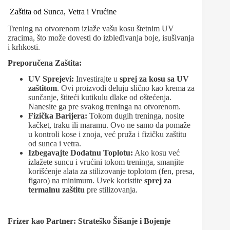
Zaštita od Sunca, Vetra i Vrućine
Trening na otvorenom izlaže vašu kosu štetnim UV
zracima, što može dovesti do izbleđivanja boje, isušivanja
i krhkosti.
Preporučena Zaštita:
UV Sprejevi:
Investirajte u
sprej za kosu sa UV
zaštitom
. Ovi proizvodi deluju slično kao krema za
sunčanje, štiteći kutikulu dlake od oštećenja.
Nanesite ga pre svakog treninga na otvorenom.
Fizička Barijera:
Tokom dugih treninga, nosite
kačket, traku ili maramu. Ovo ne samo da pomaže
u kontroli kose i znoja, već pruža i fizičku zaštitu
od sunca i vetra.
Izbegavajte Dodatnu Toplotu:
Ako kosu već
izlažete suncu i vrućini tokom treninga, smanjite
korišćenje alata za stilizovanje toplotom (fen, presa,
figaro) na minimum. Uvek koristite
sprej za
termalnu zaštitu
pre stilizovanja.
Frizer kao Partner: Strateško Šišanje i Bojenje