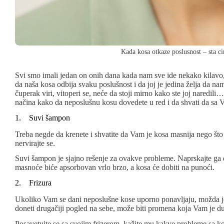
Kada kosa otkaze poslusnost – sta cini
Svi smo imali jedan on onih dana kada nam sve ide nekako kilavo,
da naša kosa odbija svaku poslušnost i da joj je jedina želja da nam
čuperak viri, vitoperi se, neće da stoji mirno kako ste joj naredi
načina kako da neposlušnu kosu dovedete u red i da shvati da sa
1. Suvi šampon
Treba negde da krenete i shvatite da Vam je kosa masnija nego što s
nervirajte se.
Suvi šampon je sjajno rešenje za ovakve probleme. Naprskajte ga 
masnoće biće apsorbovan vrlo brzo, a kosa će dobiti na punoći.
2. Frizura
Ukoliko Vam se dani neposlušne kose uporno ponavljaju, možda j
doneti drugačiji pogled na sebe, može biti promena koja Vam je dug
Posavetujte se sa svojim frizerom, kažite mu kakve probleme sa k