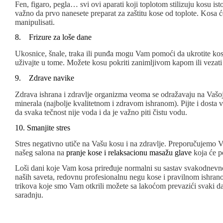
Fen, figaro, pegla… svi ovi aparati koji toplotom stilizuju kosu ist
važno da prvo nanesete preparat za zaštitu kose od toplote. Kosa će
manipulisati.
8. Frizure za loše dane
Ukosnice, šnale, traka ili punđa mogu Vam pomoći da ukrotite kos
uživajte u tome. Možete kosu pokriti zanimljivom kapom ili veza
9. Zdrave navike
Zdrava ishrana i zdravlje organizma veoma se odražavaju na Vašoj 
minerala (najbolje kvalitetnom i zdravom ishranom). Pijte i dosta v
da svaka tečnost nije voda i da je važno piti čistu vodu.
10. Smanjite stres
Stres negativno utiče na Vašu kosu i na zdravlje. Preporučujemo 
našeg salona na
pranje kose i relaksacionu masažu glave
koja će po
Loši dani koje Vam kosa priređuje normalni su sastav svakodnevn
naših saveta, redovnu profesionalnu negu kose i pravilnom ishrano
trikova koje smo Vam otkrili možete sa lakoćom prevazići svaki d
saradnju.