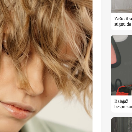
Zašto ti 
stignu da
Balajaž 
besprekor