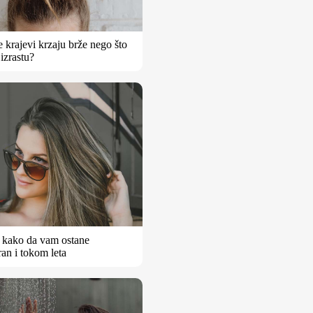
se krajevi krzaju brže nego što
 izrastu?
– kako da vam ostane
an i tokom leta