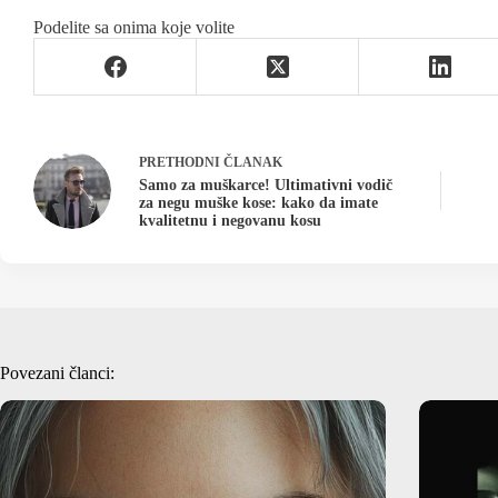
Podelite sa onima koje volite
PRETHODNI
ČLANAK
Samo za muškarce! Ultimativni vodič
za negu muške kose: kako da imate
kvalitetnu i negovanu kosu
Povezani članci: