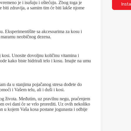
ovremeno je i isušuju i oštećuju. Zbog toga je
Inst
 biti zdravija, a samim tim će biti lakše njome
u. Eksperimentišite sa akcesoarima za kosu i
ti maramu neobičnog dezena.
kosi. Unosite dovoljnu količinu vitamina i
ode kako biste hidrirali telo i kosu. Imajte na umu
Vam da u stanjima pojačanog stresa dođete do
moći i Vašem telu, ali i duši i kosi.
og života. Međutim, uz pravilnu negu, praćenjem
m ovi dani će se vrlo prorediti. Uz ovih nekoliko
an u kojem Vaša kosa postane jogunasta i odbije