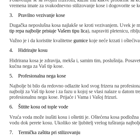
vremena imate za svakodnevno stilizovanje kose i dogovorite se koj
3. Pravilno vezivanje kose
Dugačka neposlušna kosa najlakše se kroti vezivanjem. Uvek je mo
tip repa najbolje pristaje Vašem tipu lica
), napraviti pletenicu, rib
Važno je i da koristite kvalitetne
gumice
koje neće krzati i oštećivat
4. Hidrirajte kosu
Hidrirana kosa je zdravija, mekša i, samim tim, poslušnija. Posavet
kućna nega za Vaš tip kose.
5. Profesionalna nega kose
Najbolje bi bilo da redovno odlazite kod svog frizera na profesiona
najbolji za Vaš tip kose i za fazu u kojoj se vlasi nalaze u datom 
profesionalnu negu kose. Prijaće i Vama i Vašoj frizuri.
6. Štitite kosu od tople vode
Vruća voda može isušiti kosu i oštetiti je. Oštećena kosa podložna 
vodu dok perete kosu. Ukoliko ste ljubitelj vrelog tuširanja najbol
7. Termička zaštita pri stilizovanju