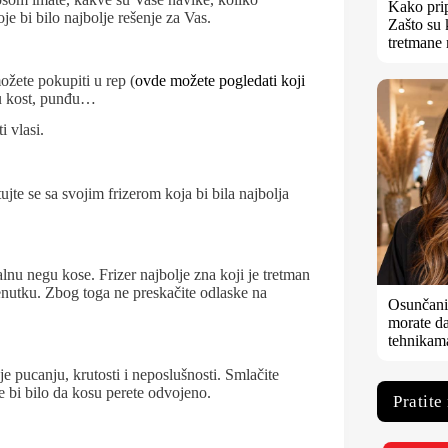
Kako prip
e bi bilo najbolje rešenje za Vas.
Zašto su 
tretmane 
žete pokupiti u rep (
ovde možete pogledati koji
lju kost, punđu…
i vlasi.
ujte se sa svojim frizerom koja bi bila najbolja
lnu negu kose. Frizer najbolje zna koji je tretman
trenutku. Zbog toga ne preskačite odlaske na
Osunčani 
morate da
tehnikam
je pucanju, krutosti i neposlušnosti. Smlačite
je bi bilo da kosu perete odvojeno.
Pratite