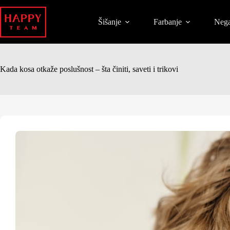
Šišanje
Farbanje
Nega
Kada kosa otkaže poslušnost – šta činiti, saveti i trikovi