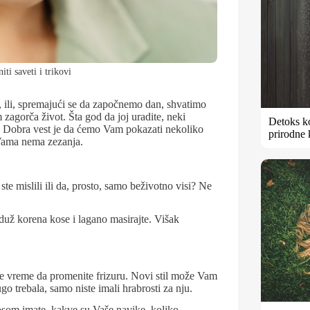
ti saveti i trikovi
 ili, spremajući se da započnemo dan, shvatimo
 zagorča život. Šta god da joj uradite, neki
Detoks k
li… Dobra vest je da ćemo Vam pokazati nekoliko
prirodne 
 Vama nema zezanja.
te mislili ili da, prosto, samo beživotno visi? Ne
duž korena kose i lagano masirajte. Višak
e vreme da promenite frizuru. Novi stil može Vam
o trebala, samo niste imali hrabrosti za nju.
osom imate, kakve su Vaše navike, koliko