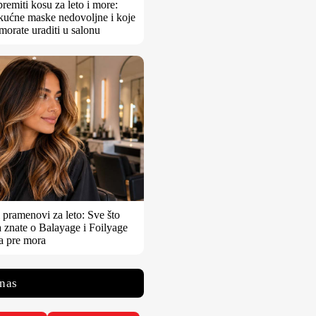
remiti kosu za leto i more:
kućne maske nedovoljne i koje
morate uraditi u salonu
pramenovi za leto: Sve što
 znate o Balayage i Foilyage
a pre mora
 nas