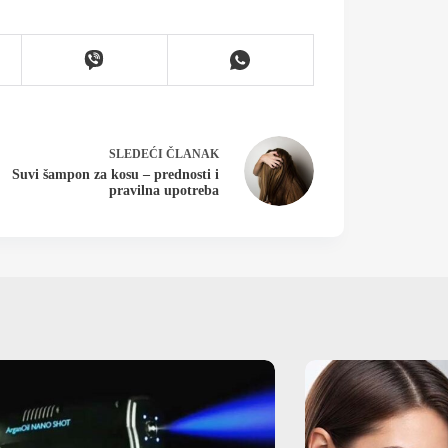
SLEDEĆI
ČLANAK
Suvi šampon za kosu – prednosti i
pravilna upotreba