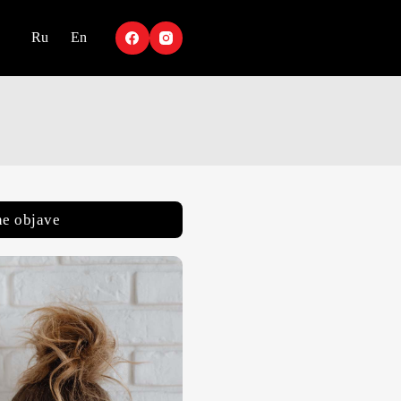
Ru
En
e objave