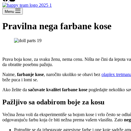
Menu
Pravilna nega farbane kose
Prava boja kose, za svaku ženu, nema cenu. Ništa ne čini da lepota v
da obratite posebnu pažnju.
Naime,
farbanje kose
, naročito ukoliko se obavi bez
olaplex tretman
brže puca i lomi se.
Ako želite da
sačuvate kvalitet farbane kose
pogledajte nekoliko sa
Pažljivo sa odabirom boje za kosu
Većina žena voli da eksperimentiše sa bojom kose i vrlo često se odlu
odgovarajuću farbu koja će biti nežna prema vašem vlasištu. Zato
neg
Potrudite se da izbegavate agresivne farbe i one koje sadrže am