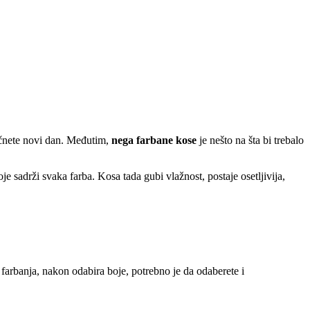
počnete novi dan. Međutim,
nega farbane kose
je nešto na šta bi trebalo
e sadrži svaka farba. Kosa tada gubi vlažnost, postaje osetljivija,
 farbanja, nakon odabira boje, potrebno je da odaberete i