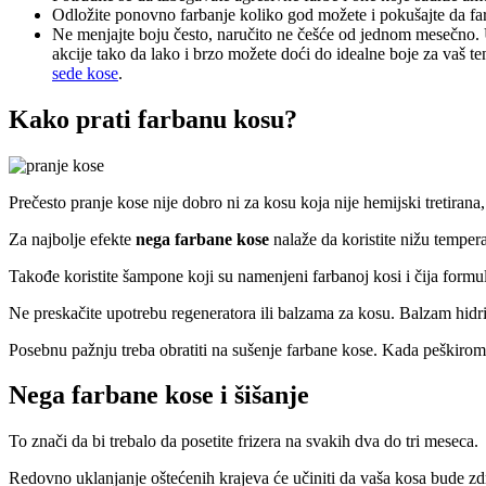
Odložite ponovno farbanje koliko god možete i pokušajte da farb
Ne menjajte boju često, naručito ne češće od jednom mesečno. 
akcije tako da lako i brzo možete doći do idealne boje za vaš ten
sede kose
.
Kako prati farbanu kosu?
Prečesto pranje kose nije dobro ni za kosu koja nije hemijski tretiran
Za najbolje efekte
nega farbane kose
nalaže da koristite nižu tempera
Takođe koristite šampone koji su namenjeni farbanoj kosi i čija formul
Ne preskačite upotrebu regeneratora ili balzama za kosu. Balzam hidri
Posebnu pažnju treba obratiti na sušenje farbane kose. Kada peškirom 
Nega farbane kose i šišanje
To znači da bi trebalo da posetite frizera na svakih dva do tri meseca.
Redovno uklanjanje oštećenih krajeva će učiniti da vaša kosa bude zdrav