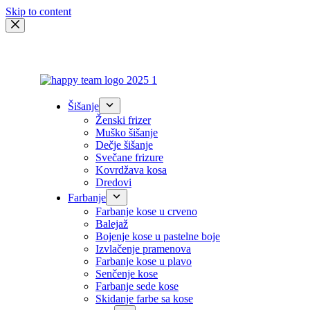
Skip to content
Šišanje
Ženski frizer
Muško šišanje
Dečje šišanje
Svečane frizure
Kovrdžava kosa
Dredovi
Farbanje
Farbanje kose u crveno
Balejaž
Bojenje kose u pastelne boje
Izvlačenje pramenova
Farbanje kose u plavo
Senčenje kose
Farbanje sede kose
Skidanje farbe sa kose