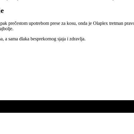
je
li pak prečestom upotrebom prese za kosu, onda je Olaplex tretman prav
ajbolje.
, a sama dlaka besprekornog sjaja i zdravlja.