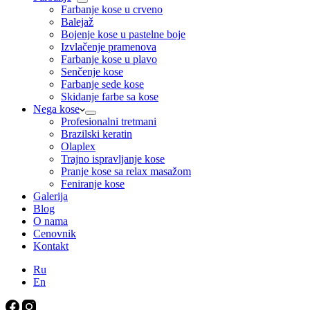
Farbanje kose u crveno
Balejaž
Bojenje kose u pastelne boje
Izvlačenje pramenova
Farbanje kose u plavo
Senčenje kose
Farbanje sede kose
Skidanje farbe sa kose
Nega kose
Profesionalni tretmani
Brazilski keratin
Olaplex
Trajno ispravljanje kose
Pranje kose sa relax masažom
Feniranje kose
Galerija
Blog
O nama
Cenovnik
Kontakt
Ru
En