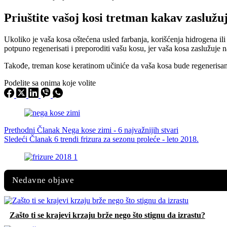
Priuštite vašoj kosi tretman kakav zaslužu
Ukoliko je vaša kosa oštećena usled farbanja, korišćenja hidrogena i
potpuno regenerisati i preporoditi vašu kosu, jer vaša kosa zaslužuje n
Takođe, treman kose keratinom učiniće da vaša kosa bude regenerisana
Podelite sa onima koje volite
Prethodni
Članak
Nega kose zimi - 6 najvažnijih stvari
Sledeći
Članak
6 trendi frizura za sezonu proleće - leto 2018.
Nedavne objave
Zašto ti se krajevi krzaju brže nego što stignu da izrastu?