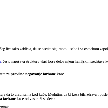
ašeg lica tako zablista, da se osetite sigurnom u sebe i sa osmehom za
a
, često narušava strukturu vlasi kose delovanjem hemijskih sredstava koj
veta za
pravilno negovanje farbane kose
.
čuje da to uradi sama kod kuće. Međutim, da bi kosa bila zdrava i posle
a farbane kose
od vas traži sledeće:
onijak.