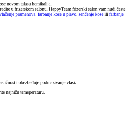
kose novom talasu hemikalija.
radite u frizerskom salonu. HappyTeam frizerski salon vam nudi česte
zvlačenje pramenova
,
farbanje kose u plavo
,
senčenje kose
ili
farbanje
astičnost i obezbeđuje podmazivanje vlasi.
ite najnižu temeperaturu.