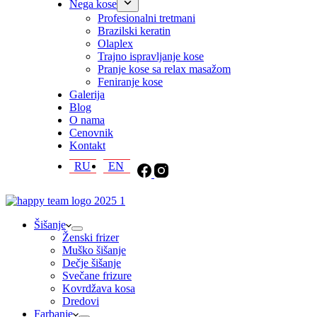
Nega kose
Profesionalni tretmani
Brazilski keratin
Olaplex
Trajno ispravljanje kose
Pranje kose sa relax masažom
Feniranje kose
Galerija
Blog
O nama
Cenovnik
Kontakt
RU
EN
Šišanje
Ženski frizer
Muško šišanje
Dečje šišanje
Svečane frizure
Kovrdžava kosa
Dredovi
Farbanje