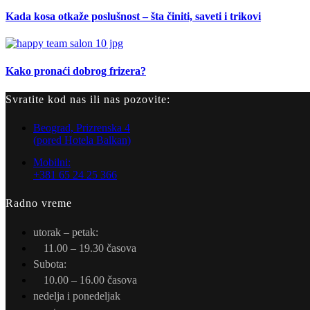
Kada kosa otkaže poslušnost – šta činiti, saveti i trikovi
Kako pronaći dobrog frizera?
Svratite kod nas ili nas pozovite:
Beograd, Prizrenska 4
(pored Hotela Balkan)
Mobilni:
+381 65 24 25 366
Radno vreme
utorak – petak:
11.00 – 19.30 časova
Subota:
10.00 – 16.00 časova
nedelja i ponedeljak