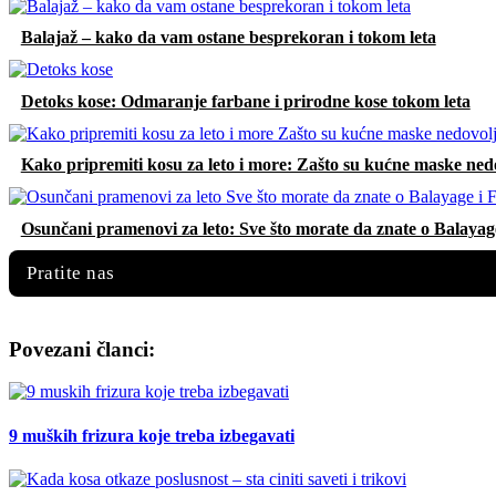
Balajaž – kako da vam ostane besprekoran i tokom leta
Detoks kose: Odmaranje farbane i prirodne kose tokom leta
Kako pripremiti kosu za leto i more: Zašto su kućne maske nedo
Osunčani pramenovi za leto: Sve što morate da znate o Balayag
Pratite nas
Povezani članci:
9 muških frizura koje treba izbegavati