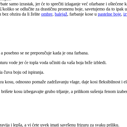
ate samo izrastak, jer će to sprečiti izlaganje već ofarbane i oštećene 
Ukoliko se odlučite za drastičnu promenu boje, savetujemo da to ipak u
 bez obzira da li želite
ombre
,
balejaž
, farbanje kose u
pastelne boje
,
i
a, a posebno se ne preporučuje kada je ona farbana.
turu vode jer će topla voda učiniti da vaša boja brže izbledi.
a čuva boju od ispiranja.
ra kosu, odnosno pomaže zadržavanju vlage, daje kosi fleksibilnost i el
brišete kosu izbegavajte grubo trljanje, a prilikom sušenja fenom izaber
ija i lepša, a vi ćete uvek imati savršenu frizuru za svaku priliku.